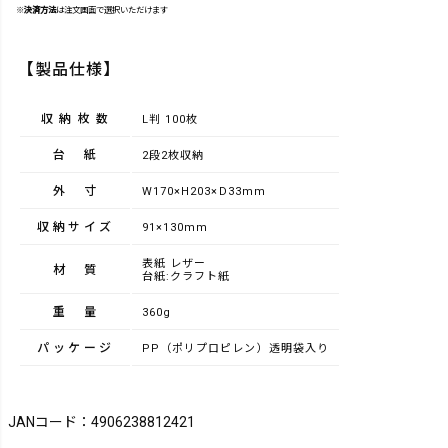
※
決済方法
は注文画面で選択いただけます
【製品仕様】
収納枚数
L判 100枚
台紙
2段2枚収納
外寸
W170×H203×D33mm
収納サイズ
91×130mm
表紙 レザー
材質
台紙:クラフト紙
重量
360g
パッケージ
PP（ポリプロピレン）透明袋入り
JANコード：4906238812421