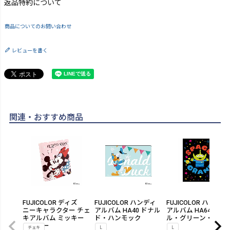
返品特約について
商品についてのお問い合わせ
レビューを書く
関連・おすすめ商品
FUJICOLOR ディズ
FUJICOLOR ハンディ
FUJICOLOR ハンディ
ニーキャラクター チェ
アルバム HA40 ドナル
アルバム HA64 リト
キアルバム ミッキー
ド・ハンモック
ル・グリーン・メン
＆ミニー
チェキ
L
L