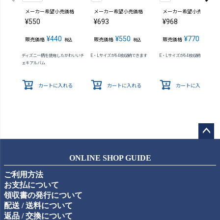
メーカー希望小売価格
メーカー希望小売価格
メーカー希望小売価格
¥
550
¥
693
¥
968
¥
440
¥
550
¥
770
販売価格
販売価格
販売価格
税込
税込
税込
ディズニー柄を使用したかわいいチ
E・Lサイズが64枚収納できます
E・Lサイズが64枚収納できます
ェキアルバム
カートに入れる
カートに入れる
カートに入れる
ペー
ジト
ONLINE SHOP GUIDE
ップ
ご利用方法
へ
お支払について
領収書の発行について
配送 / 送料について
返品 / 交換について