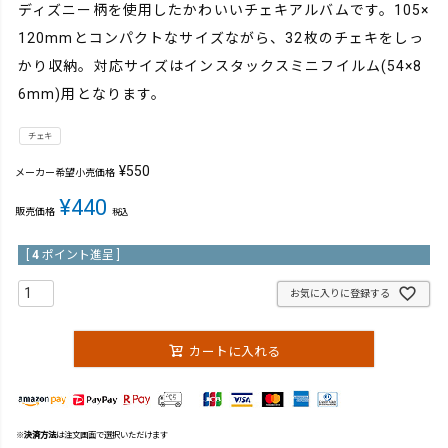
ディズニー柄を使用したかわいいチェキアルバムです。105×
120mmとコンパクトなサイズながら、32枚のチェキをしっ
かり収納。対応サイズはインスタックスミニフイルム(54×8
6mm)用となります。
チェキ
¥
550
メーカー希望小売価格
¥
440
販売価格
税込
[
4
ポイント進呈 ]
お気に入りに登録する
カートに入れる
※
決済方法
は注文画面で選択いただけます