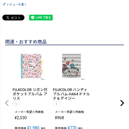
レビューを書く
関連・おすすめ商品
FUJICOLOR リボン付
FUJICOLOR ハンディ
ポケットアルバム ア
アルバム HA64 ドナル
リス
ド＆デイジー
L
L
メーカー希望小売価格
メーカー希望小売価格
¥
2,530
¥
968
¥
1,980
¥
770
販売価格
販売価格
税込
税込