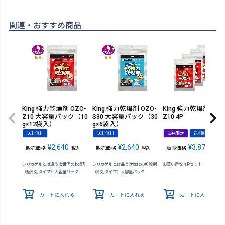
関連・おすすめ商品
King 強力乾燥剤 OZO-
King 強力乾燥剤 OZO-
King 強力乾燥剤 OZO
Z10 大容量パック（10
S30 大容量パック（30
Z10 4P
g×12袋入）
g×6袋入）
送料無料
送料無料
当店限定
送料無料
¥
2,640
¥
2,640
¥
3,872
販売価格
販売価格
販売価格
税込
税込
税込
シリカゲルとは違う次世代の乾燥剤
シリカゲルとは違う次世代の乾燥剤
お買い得な４Pセット
（超即効タイプ）大容量パック
（即効タイプ）大容量パック
カートに入れる
カートに入れる
カートに入れる