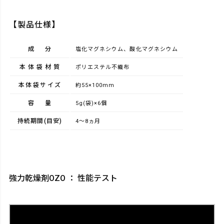
【製品仕様】
成分
塩化マグネシウム、酸化マグネシウム
本体袋材質
ポリエステル不織布
本体袋サイズ
約55×100mm
容量
5g(袋)×6個
持続期間(目安)
4～8ヵ月
強力乾燥剤OZO ： 性能テスト