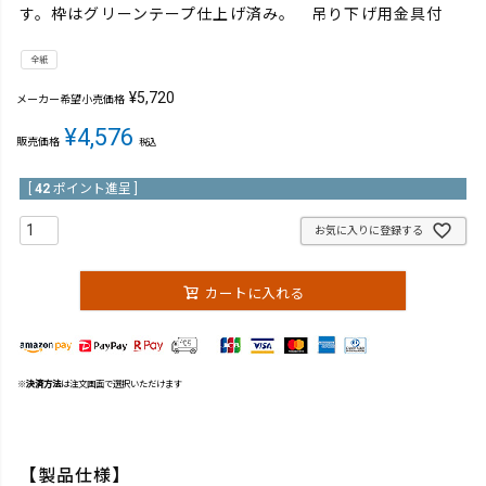
す。枠はグリーンテープ仕上げ済み。 吊り下げ用金具付
全紙
¥
5,720
メーカー希望小売価格
¥
4,576
販売価格
税込
[
42
ポイント進呈 ]
お気に入りに登録する
カートに入れる
※
決済方法
は注文画面で選択いただけます
【製品仕様】