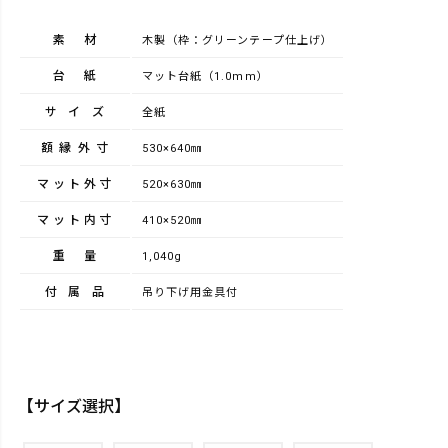
素材
木製（枠：グリーンテープ仕上げ）
台紙
マット台紙（1.0mm）
サイズ
全紙
額縁外寸
530×640㎜
マット外寸
520×630㎜
マット内寸
410×520㎜
重量
1,040g
付属品
吊り下げ用金具付
【サイズ選択】