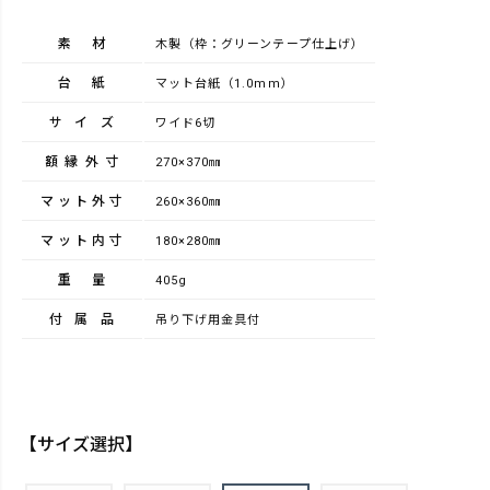
素材
木製（枠：グリーンテープ仕上げ）
台紙
マット台紙（1.0mm）
サイズ
ワイド6切
額縁外寸
270×370㎜
マット外寸
260×360㎜
マット内寸
180×280㎜
重量
405g
付属品
吊り下げ用金具付
【サイズ選択】