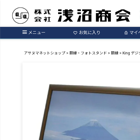
メニュー
お気に入り
マイ
アサヌマネットショップ
額縁・フォトスタンド
額縁
King デ