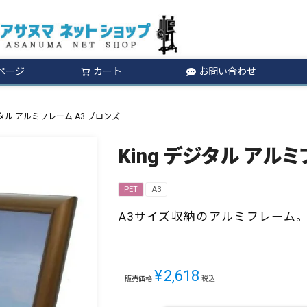
ページ
カート
お問い合わせ
検索
ジタル アルミフレーム A3 ブロンズ
King デジタル アル
PET
A3
A3サイズ収納のアルミフレーム
¥
2,618
販売価格
税込