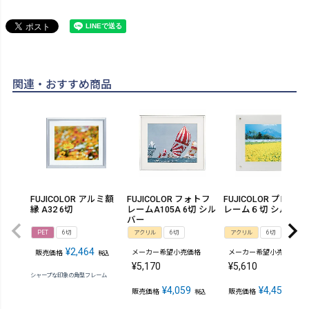
関連・おすすめ商品
FUJICOLOR アルミ額
FUJICOLOR フォトフ
FUJICOLOR プロフ
縁 A32 6切
レームA105A 6切 シル
レーム６切 シルバー
バー
PET
6切
アクリル
6切
アクリル
6切
¥
2,464
メーカー希望小売価格
メーカー希望小売価格
販売価格
税込
¥
5,170
¥
5,610
シャープな印象の角型フレーム
¥
4,059
¥
4,455
販売価格
販売価格
税込
税込