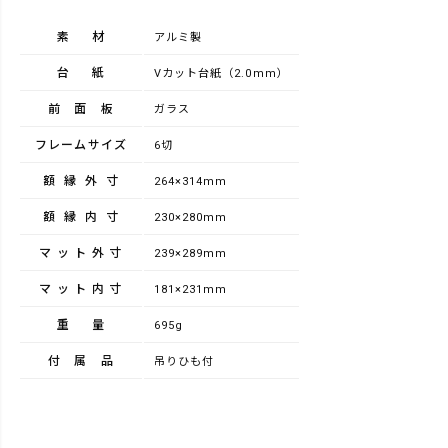
素材
アルミ製
台紙
Vカット台紙（2.0mm）
前面板
ガラス
フレームサイズ
6切
額縁外寸
264×314mm
額縁内寸
230×280mm
マット外寸
239×289mm
マット内寸
181×231mm
重量
695g
付属品
吊りひも付