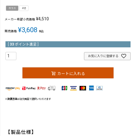
ガラス
4切
¥
4,510
メーカー希望小売価格
¥
3,608
販売価格
税込
[
33
ポイント進呈 ]
お気に入りに登録する
カートに入れる
※
決済方法
は注文画面で選択いただけます
【製品仕様】