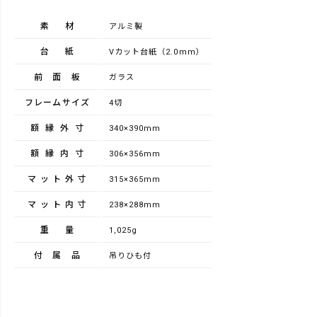
素材
アルミ製
台紙
Vカット台紙（2.0mm）
前面板
ガラス
フレームサイズ
4切
額縁外寸
340×390mm
額縁内寸
306×356mm
マット外寸
315×365mm
マット内寸
238×288mm
重量
1,025g
付属品
吊りひも付