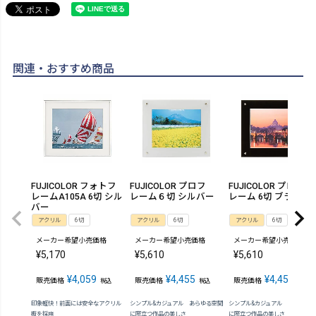
関連・おすすめ商品
FUJICOLOR フォトフ
FUJICOLOR プロフ
FUJICOLOR プロフ
レームA105A 6切 シル
レーム６切 シルバー
レーム 6切 ブラック
バー
アクリル
6切
アクリル
6切
アクリル
6切
メーカー希望小売価格
メーカー希望小売価格
メーカー希望小売価格
¥
5,170
¥
5,610
¥
5,610
¥
4,059
¥
4,455
¥
4,455
販売価格
販売価格
販売価格
税込
税込
税込
印象軽快！前面には安全なアクリル
シンプル&カジュアル あらゆる空間
シンプル&カジュアル あらゆる
板を採用
に際立つ作品の美しさ
に際立つ作品の美しさ