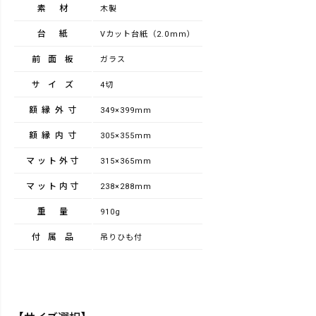
素材
木製
台紙
Vカット台紙（2.0mm）
前面板
ガラス
サイズ
4切
額縁外寸
349×399mm
額縁内寸
305×355mm
マット外寸
315×365mm
マット内寸
238×288mm
重量
910g
付属品
吊りひも付