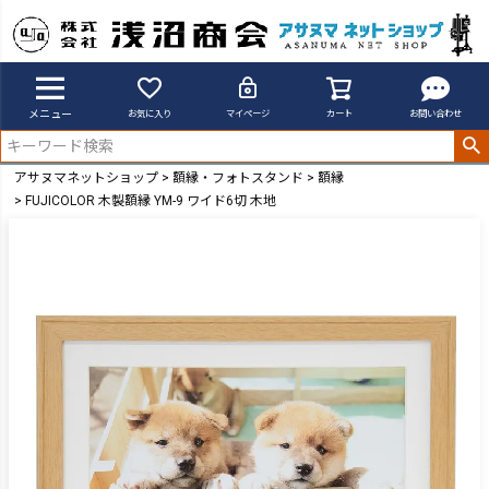
メニュー
お気に入り
マイページ
カート
お問い合わせ
アサヌマネットショップ
額縁・フォトスタンド
額縁
FUJICOLOR 木製額縁 YM-9 ワイド6切 木地