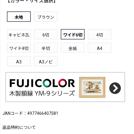
【カラー・サイズ選択】
木地
ブラウン
キャビネ2L
6切
ワイド6切
4切
ワイド4切
半切
全紙
A4
A3
A3ノビ
JANコード：4977466407581
返品特約について