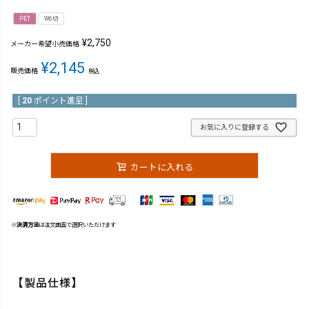
PET
W6切
¥
2,750
メーカー希望小売価格
¥
2,145
販売価格
税込
[
20
ポイント進呈 ]
お気に入りに登録する
カートに入れる
※
決済方法
は注文画面で選択いただけます
【製品仕様】