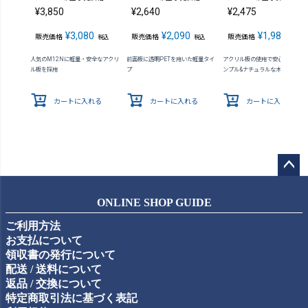
¥
3,850
¥
2,640
¥
2,475
¥
3,080
¥
2,090
¥
1,980
販売価格
販売価格
販売価格
税込
税込
税込
人気のM12Nに軽量・安全なアクリ
前面板に透明PETを用いた軽量タイ
アクリル板の使用で安心感が向上 
ル板を採用
プ
ンプル&ナチュラルな木製額縁
カートに入れる
カートに入れる
カートに入れる
ペー
ジト
ONLINE SHOP GUIDE
ップ
ご利用方法
へ
お支払について
領収書の発行について
配送 / 送料について
返品 / 交換について
特定商取引法に基づく表記