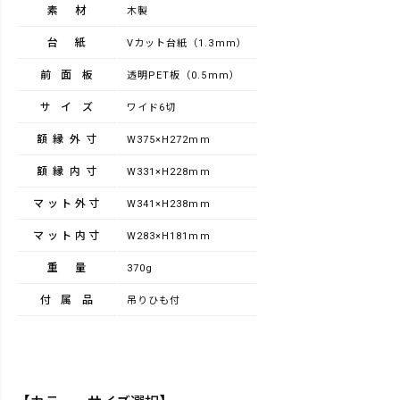
素材
木製
台紙
Vカット台紙（1.3mm）
前面板
透明PET板（0.5mm）
サイズ
ワイド6切
額縁外寸
W375×H272mm
額縁内寸
W331×H228mm
マット外寸
W341×H238mm
マット内寸
W283×H181mm
重量
370g
付属品
吊りひも付