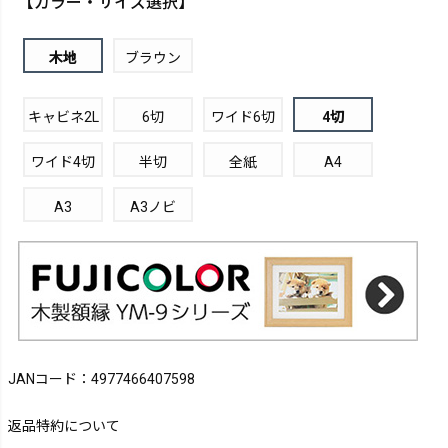
【カラー・サイズ選択】
木地
ブラウン
キャビネ2L
6切
ワイド6切
4切
ワイド4切
半切
全紙
A4
A3
A3ノビ
JANコード：4977466407598
返品特約について