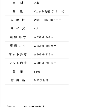
素材
木製
台紙
Vカット台紙（1.3mm）
前面板
透明PET板（0.5mm）
サイズ
4切
額縁外寸
W399×H349mm
額縁内寸
W355×H305mm
マット外寸
W365×H315mm
マット内寸
W288×H238mm
重量
510g
付属品
吊りひも付