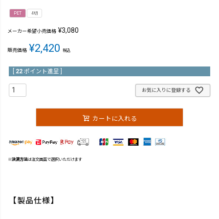
PET
4切
¥
3,080
メーカー希望小売価格
¥
2,420
販売価格
税込
[
22
ポイント進呈 ]
お気に入りに登録する
カートに入れる
※
決済方法
は注文画面で選択いただけます
【製品仕様】