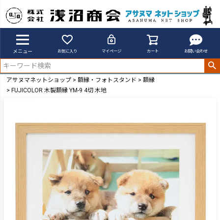
メニュー
お気に入り
マイページ
カート
お問い合わせ
アサヌマネットショップ
額縁・フォトスタンド
額縁
FUJICOLOR 木製額縁 YM-9 4切 木地