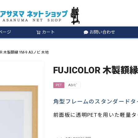
ページ
カート
お問い合わせ
検索
OR 木製額縁 YM-9 A3ノビ 木地
FUJICOLOR 木製額縁
PET
A3ﾉﾋﾞ
角型フレームのスタンダードタ
前面板に透明PETを用いた軽量