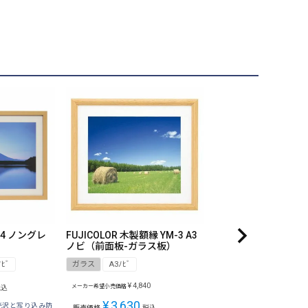
54 ノングレ
FUJICOLOR 木製額縁 YM-3 A3
ノビ（前面板-ガラス板）
ﾉﾋﾞ
ガラス
A3ﾉﾋﾞ
¥
4,840
メーカー希望小売価格
税込
¥
3,630
光沢と写り込み防
販売価格
税込