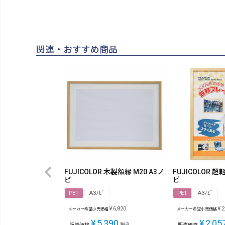
関連・おすすめ商品
FUJICOLOR 木製額縁 M20 A3ノ
FUJICOLOR 
ビ
ビ
PET
A3ﾉﾋﾞ
PET
A3ﾉﾋﾞ
¥
6,820
¥
2
メーカー希望小売価格
メーカー希望小売価格
¥
5,390
¥
2,05
販売価格
税込
販売価格