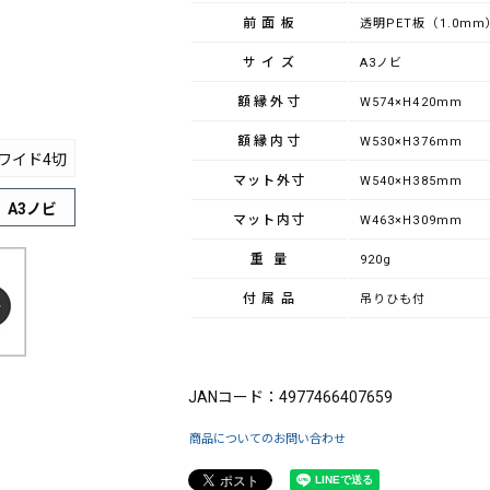
前面板
透明PET板（1.0mm
サイズ
A3ノビ
額縁外寸
W574×H420mm
額縁内寸
W530×H376mm
ワイド4切
マット外寸
W540×H385mm
A3ノビ
マット内寸
W463×H309mm
重量
920g
付属品
吊りひも付
ブランド：FUJICOLOR（フジカラー）
JANコード：4977466407659
商品についてのお問い合わせ