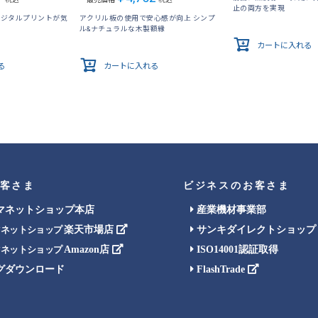
止の両方を実現
デジタルプリントが気
アクリル板の使用で安心感が向上 シンプ
ル&ナチュラルな木製額縁
カートに入れる
る
カートに入れる
客さま
ビジネスのお客さま
マネットショップ本店
産業機材事業部
楽天市場店
サンキダイレクトショップ
マネットショップ
Amazon店
ISO14001認証取得
マネットショップ
グダウンロード
FlashTrade