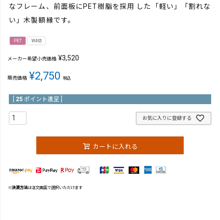
なフレーム、前面板にPET樹脂を採用 した「軽い」「割れな
い」木製額縁です。
PET
W4切
¥
3,520
メーカー希望小売価格
¥
2,750
販売価格
税込
[
25
ポイント進呈 ]
お気に入りに登録する
カートに入れる
※
決済方法
は注文画面で選択いただけます