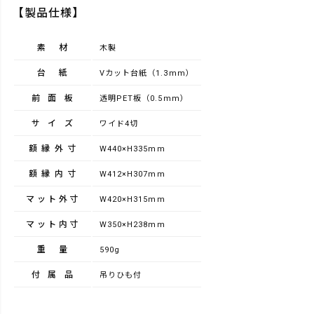
【製品仕様】
素材
木製
台紙
Vカット台紙（1.3mm）
前面板
透明PET板（0.5mm）
サイズ
ワイド4切
額縁外寸
W440×H335mm
額縁内寸
W412×H307mm
マット外寸
W420×H315mm
マット内寸
W350×H238mm
重量
590g
付属品
吊りひも付