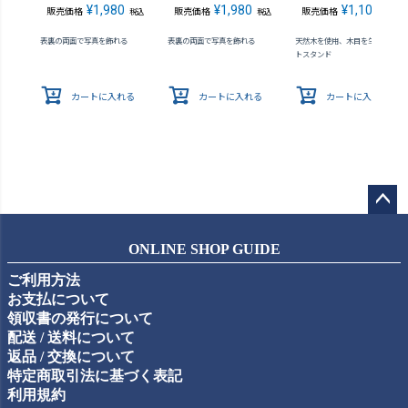
¥
1,980
¥
1,980
¥
1,100
販売価格
販売価格
販売価格
税込
税込
税込
表裏の両面で写真を飾れる
表裏の両面で写真を飾れる
天然木を使用、木目を生かしたフ
トスタンド
カートに入れる
カートに入れる
カートに入れる
ペー
ジト
ONLINE SHOP GUIDE
ップ
ご利用方法
へ
お支払について
領収書の発行について
配送 / 送料について
返品 / 交換について
特定商取引法に基づく表記
利用規約