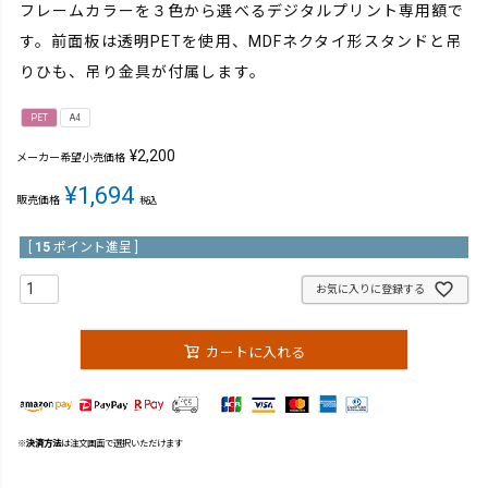
フレームカラーを３色から選べるデジタルプリント専用額で
す。前面板は透明PETを使用、MDFネクタイ形スタンドと吊
りひも、吊り金具が付属します。
PET
A4
¥
2,200
メーカー希望小売価格
¥
1,694
販売価格
税込
[
15
ポイント進呈 ]
お気に入りに登録する
カートに入れる
※
決済方法
は注文画面で選択いただけます