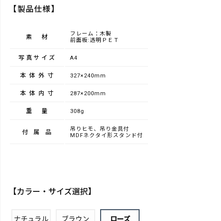
【製品仕様】
フレーム：木製
素材
前面板:透明ＰＥＴ
写真サイズ
A4
本体外寸
327×240mm
本体内寸
287×200mm
重量
308g
吊りヒモ、吊り金具付
付属品
MDFネクタイ形スタンド付
【カラー・サイズ選択】
ナチュラル
ブラウン
ローズ