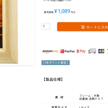
¥
1,430
メーカー希望小売価格
¥
1,089
販売価格
税込
カートに入
[
10
ポイント進呈 ]
【製品仕様】
フレーム：木製
素材
前面板:透明ＰＥＴ
写真サイズ
Lサイズ