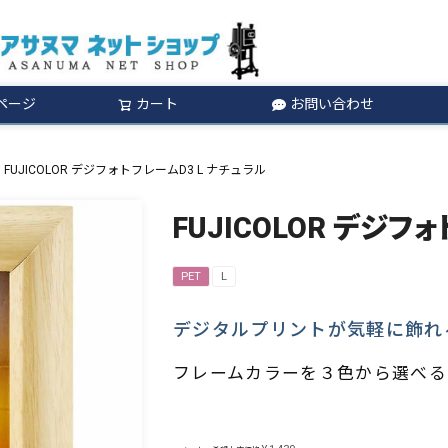
ページ
カート
お問い合わせ
検索
FUJICOLOR デジフォトフレームD3 L ナチュラル
FUJICOLOR デジフ
PET
L
デジタルプリントが気軽に飾れ
フレームカラーを３色から選べる