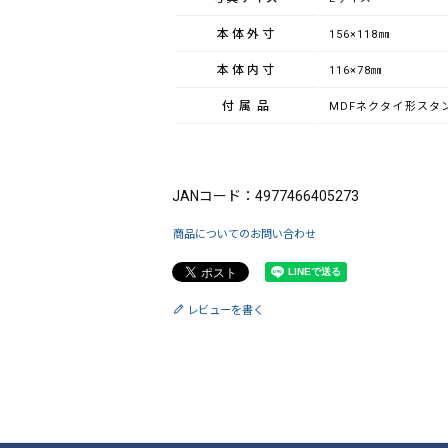
本体外寸
156×118㎜
本体内寸
116×78㎜
付属品
MDFネクタイ形スタ
ブランド：FUJICOLOR（フジカラー）
JANコード：4977466405273
商品についてのお問い合わせ
レビューを書く