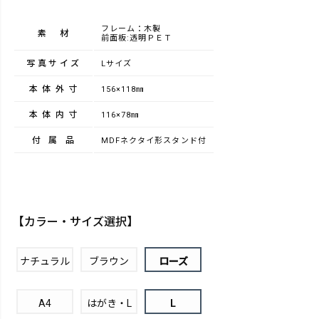
フレーム：木製
素材
前面板:透明ＰＥＴ
写真サイズ
Lサイズ
本体外寸
156×118㎜
本体内寸
116×78㎜
付属品
MDFネクタイ形スタンド付
【カラー・サイズ選択】
ナチュラル
ブラウン
ローズ
A4
はがき・L
L