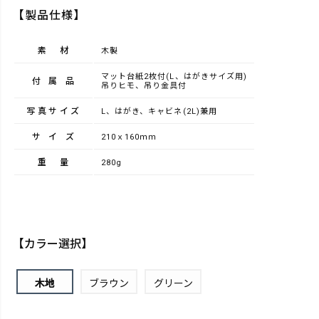
【製品仕様】
素材
木製
マット台紙2枚付(L、はがきサイズ用)
付属品
吊りヒモ、吊り金具付
写真サイズ
L、はがき、キャビネ(2L)兼用
サイズ
210ｘ160ｍｍ
重量
280g
【カラー選択】
木地
ブラウン
グリーン