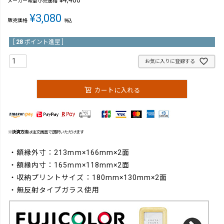
¥
4,400
メーカー希望小売価格
¥
3,080
販売価格
税込
[
28
ポイント進呈 ]
お気に入りに登録する
カートに入れる
※
決済方法
は注文画面で選択いただけます
・額縁外寸：213mm×166mm×2面
・額縁内寸：165mm×118mm×2面
・収納プリントサイズ：180mm×130mm×2面
・無反射タイプガラス使用