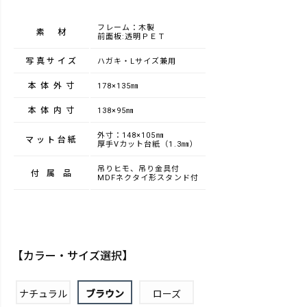
フレーム：木製
素材
前面板:透明ＰＥＴ
写真サイズ
ハガキ・Lサイズ兼用
本体外寸
178×135㎜
本体内寸
138×95㎜
外寸：148×105㎜
マット台紙
厚手Vカット台紙（1.3㎜）
吊りヒモ、吊り金具付
付属品
MDFネクタイ形スタンド付
【カラー・サイズ選択】
ナチュラル
ブラウン
ローズ