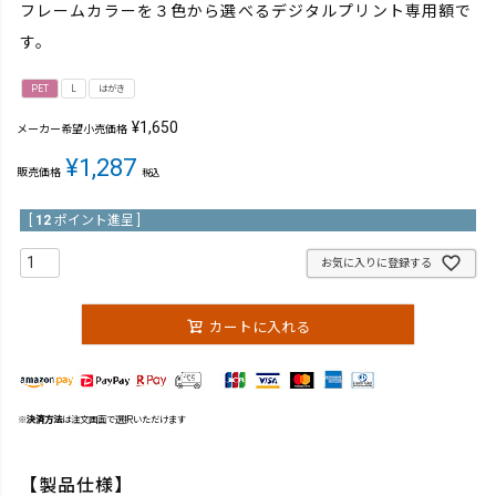
フレームカラーを３色から選べるデジタルプリント専用額で
す。
PET
L
はがき
¥
1,650
メーカー希望小売価格
¥
1,287
販売価格
税込
[
12
ポイント進呈 ]
お気に入りに登録する
カートに入れる
※
決済方法
は注文画面で選択いただけます
【製品仕様】