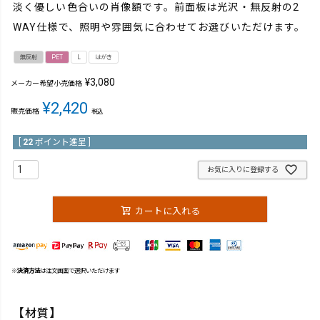
淡く優しい色合いの肖像額です。前面板は光沢・無反射の2
WAY仕様で、照明や雰囲気に合わせてお選びいただけます。
無反射
PET
L
はがき
¥
3,080
メーカー希望小売価格
¥
2,420
販売価格
税込
[
22
ポイント進呈 ]
お気に入りに登録する
カートに入れる
※
決済方法
は注文画面で選択いただけます
【材質】