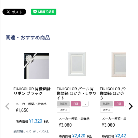
関連・おすすめ商品
FUJICOLOR 肖像額縁
FUJICOLOR パール肖
FUJICOLOR パール肖
リボン ブラック
像額縁 はがき・L ホワ
像額縁 はがき・L ピ
イト
ク
メーカー希望小売価格
無反射
PET
L
無反射
PET
L
¥
1,650
はがき
はがき
メーカー希望小売価格
メーカー希望小売価格
¥
1,320
販売価格
税込
¥
3,080
¥
3,080
推奨額縁サイズ：A4サイズ以上
¥
2,420
¥
2,420
販売価格
販売価格
税込
税込