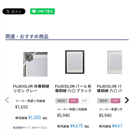
関連・おすすめ商品
FUJICOLOR 肖像額縁
FUJICOLOR パール肖
FUJICOLOR パール肖
リボン グレー
像額縁 八〇 ブラック
像額縁 八〇 パープル
メーカー希望小売価格
無反射
PET
太子
無反射
PET
太子
¥
1,650
メーカー希望小売価格
メーカー希望小売価格
¥
5,940
¥
5,940
¥
1,320
販売価格
税込
¥
4,675
¥
4,675
販売価格
販売価格
税込
税込
推奨額縁サイズ：A4サイズ以上