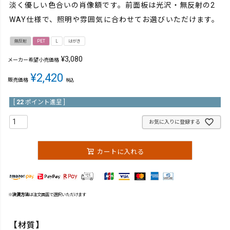
淡く優しい色合いの肖像額です。前面板は光沢・無反射の2
WAY仕様で、照明や雰囲気に合わせてお選びいただけます。
無反射
PET
L
はがき
¥
3,080
メーカー希望小売価格
¥
2,420
販売価格
税込
[
22
ポイント進呈 ]
お気に入りに登録する
カートに入れる
※
決済方法
は注文画面で選択いただけます
【材質】