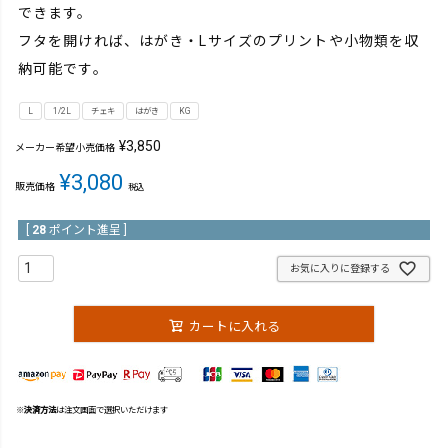
できます。
フタを開ければ、はがき・Lサイズのプリントや小物類を収
納可能です。
L
1/2L
チェキ
はがき
KG
¥
3,850
メーカー希望小売価格
¥
3,080
販売価格
税込
[
28
ポイント進呈 ]
お気に入りに登録する
カートに入れる
※
決済方法
は注文画面で選択いただけます