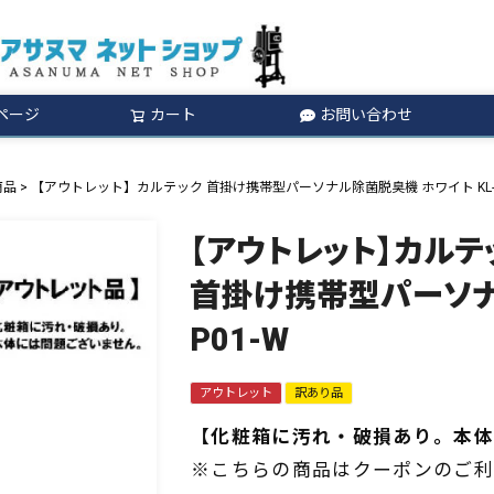
ページ
カート
お問い合わせ
検索
商品
【アウトレット】カルテック 首掛け携帯型パーソナル除菌脱臭機 ホワイト KL-P
【アウトレット】カルテ
首掛け携帯型パーソナル
P01-W
アウトレット
訳あり品
【化粧箱に汚れ・破損あり。本体
※こちらの商品はクーポンのご利