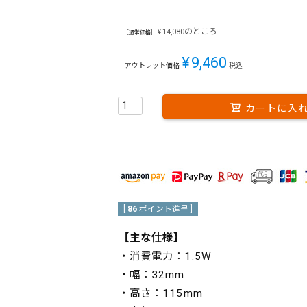
のところ
¥
14,080
［通常価格］
¥
9,460
アウトレット価格
税込
カートに入
[
86
ポイント進呈 ]
【主な仕様】
・消費電力：1.5W
・幅：32mm
・高さ：115mm