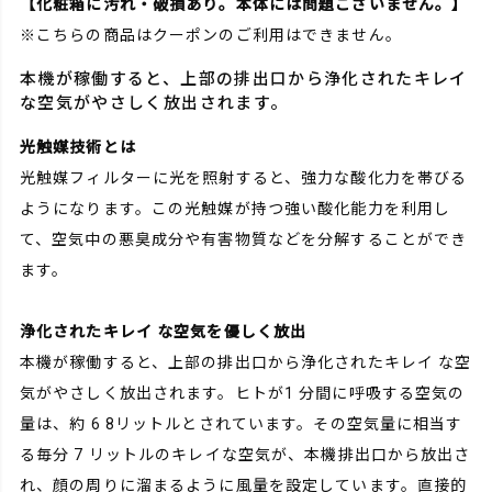
【化粧箱に汚れ・破損あり。本体には問題ございません。】
※こちらの商品はクーポンのご利用はできません。
本機が稼働すると、上部の排出口から浄化されたキレイ
な空気がやさしく放出されます。
光触媒技術とは
光触媒フィルターに光を照射すると、強力な酸化力を帯びる
ようになります。この光触媒が持つ強い酸化能力を利用し
て、空気中の悪臭成分や有害物質などを分解することができ
ます。
浄化されたキレイ な空気を優しく放出
本機が稼働すると、上部の排出口から浄化されたキレイ な空
気がやさしく放出されます。ヒトが1 分間に呼吸する空気の
量は、約 6 8リットルとされています。その空気量に相当す
る毎分 7 リットルのキレイな空気が、本機排出口から放出さ
れ、顔の周りに溜まるように風量を設定しています。直接的