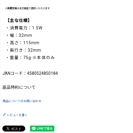
※
決済方法
は注文画面で選択いただけます
【主な仕様】
・消費電力：1.5W
・幅：32mm
・高さ：115mm
・奥行き：32mm
・重量：75g ※本体のみ
JANコード：4580524850184
返品特約について
商品についてのお問い合わせ
レビューを書く