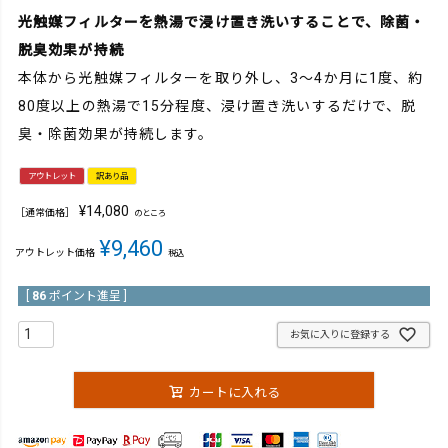
光触媒フィルターを熱湯で浸け置き洗いすることで、除菌・
脱臭効果が持続
本体から光触媒フィルターを取り外し、3～4か月に1度、約
80度以上の熱湯で15分程度、浸け置き洗いするだけで、脱
臭・除菌効果が持続します。
アウトレット
訳あり品
¥
14,080
［通常価格］
のところ
¥
9,460
アウトレット価格
税込
[
86
ポイント進呈 ]
お気に入りに登録する
カートに入れる