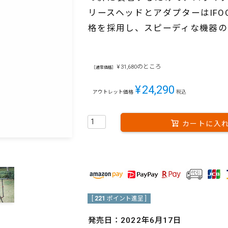
リースヘッドとアダプターはIFO
格を採用し、スピーディな機器の
のところ
¥
31,680
［通常価格］
¥
24,290
アウトレット価格
税込
カートに入
[
221
ポイント進呈 ]
発売日：2022年6月17日