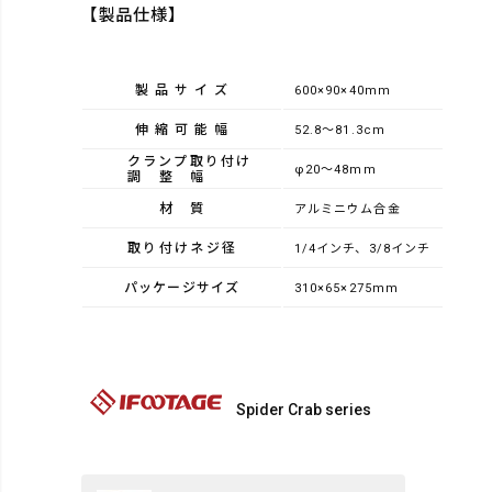
【製品仕様】
製品サイズ
600×90×40mm
伸縮可能幅
52.8〜81.3cm
クランプ取り付け
φ20～48mm
調整幅
材質
アルミニウム合金
取り付けネジ径
1/4インチ、3/8インチ
パッケージサイズ
310×65×275mm
Spider Crab series