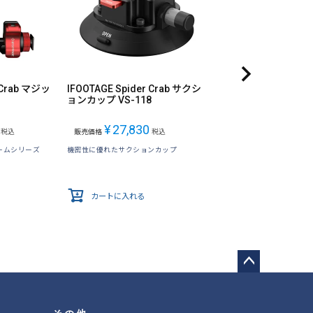
 Crab マジッ
IFOOTAGE Spider Crab サクシ
ョンカップ VS-118
¥
27,830
税込
販売価格
税込
ームシリーズ
機密性に優れたサクションカップ
カートに入れる
ペー
ジト
ップ