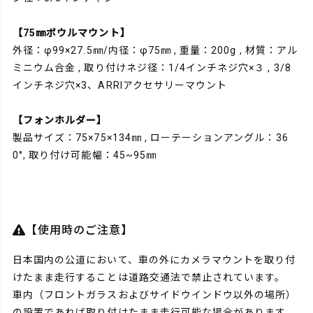
【75㎜ボウルマウント】
外径：φ99×27.5㎜/内径：φ75㎜ , 重量：200g , 材質：アル
ミニウム合金 , 取り付けネジ径：1/4インチネジ穴×３ , 3/8
インチネジ穴×3、ARRIアクセサリーマウント
【フォンホルダー】
製品サイズ：75×75×134㎜ , ローテーションアングル：36
0°, 取り付け可能幅：45~95㎜
【使用時のご注意】
日本国内の公道において、車の外にカメラマウントを取り付
けたまま走行することは道路交通法で禁止されています。
車内（フロントガラスおよびサイドウインドウ以外の場所）
の設置であれば取り付けたまま走行可能な場合があります