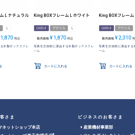
ーム L ナチュラル
King BOXフレーム L ホワイト
King BOXフレーム
ル
L
UVｶｯﾄ
アクリル
L
UVｶｯﾄ
アクリル
1,870
¥
1,870
¥
2,310
税込
販売価格
税込
販売価格
する木製ボックスフレ
写真を立体的に演出する木製ボックスフレ
写真を立体的に演出する
ーム
ーム
る
カートに入れる
カートに入れる
客さま
ビジネスのお客さま
マネットショップ本店
産業機材事業部