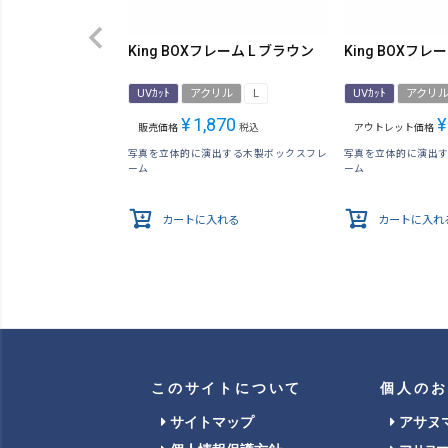
King BOXフレーム L ブラウン
King BOXフレ
UVｶｯﾄ
アクリル
L
UVｶｯﾄ
アクリ
¥
1,870
¥
販売価格
税込
アウトレット価格
写真を立体的に演出する木製ボックスフレ
写真を立体的に演出
ーム
ーム
カートに入れる
カートに入れ
このサイトについて
個人のお
サイトマップ
アサヌ