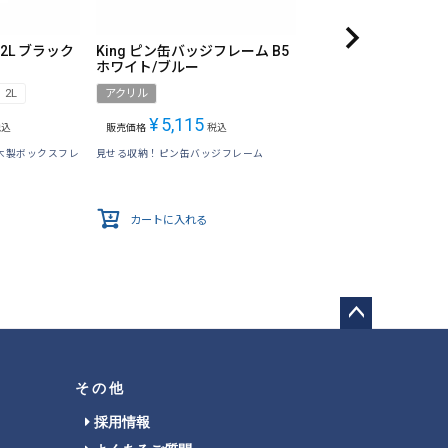
 2L ブラック
King ピン缶バッジフレーム B5
ホワイト/ブルー
2L
アクリル
¥
5,115
税込
販売価格
税込
木製ボックスフレ
見せる収納！ピン缶バッジフレーム
カートに入れる
ペー
ジト
ップ
その他
へ
採用情報