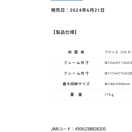
発売日：2024年6月21日
【製品仕様】
前面板
アクリル（UVカ
フレーム外寸
W152×H112×D
フレーム内寸
W117×H77×D2
最大収納サイズ
W130×H90ｍｍ
重量
175ｇ
ブランド：King（キング）
JANコード：4906238828200