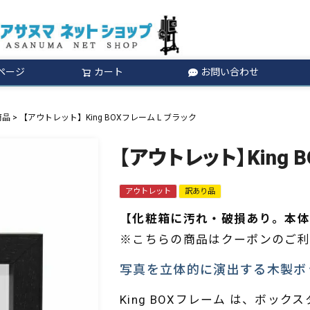
ページ
カート
お問い合わせ
検索
商品
【アウトレット】King BOXフレーム L ブラック
【アウトレット】King 
アウトレット
訳あり品
【化粧箱に汚れ・破損あり。本体
※こちらの商品はクーポンのご利
写真を立体的に演出する木製ボ
King BOXフレーム は、ボ