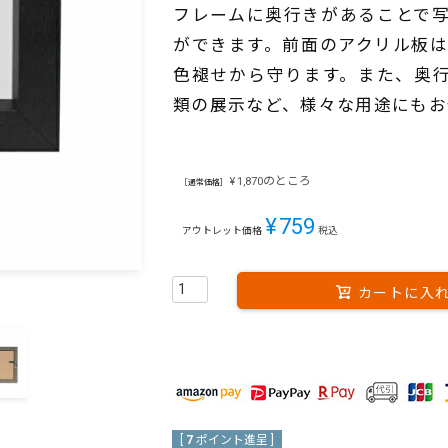
フレームに奥行きがあることで
ができます。前面のアクリル板は
色褪せから守ります。また、奥
類の展示など、様々な用途にもお
のところ
¥
1,870
［通常価格］
¥
759
アウトレット価格
税込
カートに入
[
7
ポイント進呈 ]