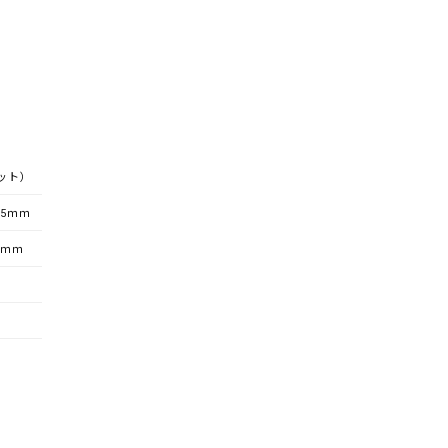
ット）
35ｍｍ
3ｍｍ