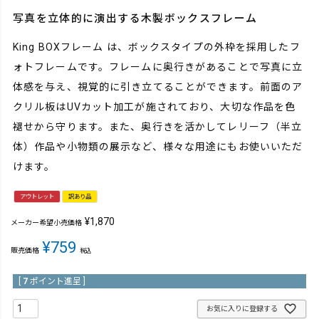
写真を立体的に演出する木製ボックスフレーム
King BOXフレーム は、ボックスタイプの外枠を採用したフ
ォトフレームです。フレームに奥行きがあることで写真に立
体感を与え、視覚的に引き立てることができます。前面のア
クリル板はUVカット加工が施されており、大切な作品を色
褪せから守ります。また、奥行きを活かしてレリーフ（半立
体）作品や小物類の展示など、様々な用途にもお使いいただ
けます。
アウトレット
訳あり品
¥
1,870
メーカー希望小売価格
¥
759
販売価格
税込
[
7
ポイント進呈 ]
お気に入りに登録する