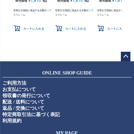
¥
1,870
¥
1,870
¥
1,870
販売価格
販売価格
販売価格
税込
税込
税込
写真を立体的に演出する木製ボック
写真を立体的に演出する木製ボック
写真を立体的に演出する木製ボッ
スフレーム
スフレーム
スフレーム
カートに入れる
カートに入れる
カートに入れる
ペー
ジト
ONLINE SHOP GUIDE
ップ
ご利用方法
へ
お支払について
領収書の発行について
配送 / 送料について
返品 / 交換について
特定商取引法に基づく表記
利用規約
MY PAGE