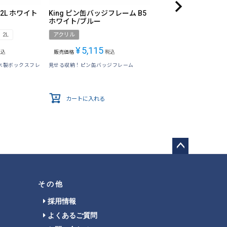
 2L ホワイト
King ピン缶バッジフレーム B5
ホワイト/ブルー
2L
アクリル
¥
5,115
税込
販売価格
税込
木製ボックスフレ
見せる収納！ピン缶バッジフレーム
カートに入れる
ペー
ジト
ップ
その他
へ
採用情報
よくあるご質問