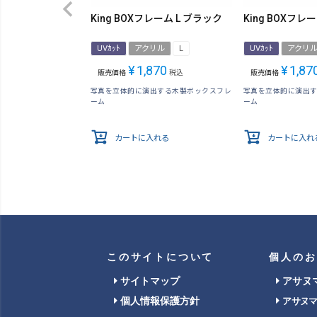
King BOXフレーム L ブラック
King BOXフレ
UVｶｯﾄ
アクリル
L
UVｶｯﾄ
アクリ
¥
1,870
¥
1,87
販売価格
税込
販売価格
写真を立体的に演出する木製ボックスフレ
写真を立体的に演出
ーム
ーム
カートに入れる
カートに入れ
このサイトについて
個人のお
サイトマップ
アサヌ
個人情報保護方針
アサヌ