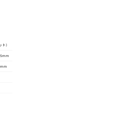
ット）
35ｍｍ
3ｍｍ