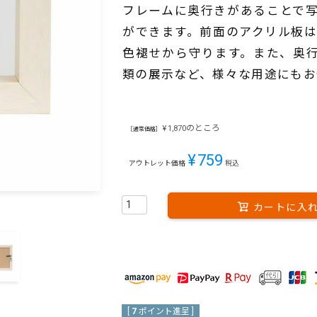
フレームに奥行きがあることで
ができます。前面のアクリル板は
色褪せから守ります。また、奥
類の展示など、様々な用途にもお
のところ
¥
1,870
［通常価格］
¥
759
アウトレット価格
税込
カートに入
[
7
ポイント進呈 ]