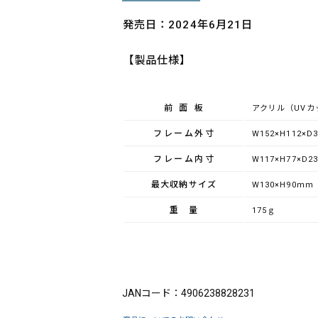
発売日：2024年6月21日
【製品仕様】
前面板
アクリル（UVカ
フレーム外寸
W152×H112×D
フレーム内寸
W117×H77×D2
最大収納サイズ
W130×H90ｍｍ
重量
175ｇ
ブランド：King（キング）
JANコード：4906238828231