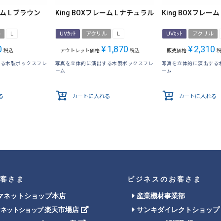
ーム L ブラウン
King BOXフレーム L ナチュラル
King BOXフレーム
ル
L
UVｶｯﾄ
アクリル
L
UVｶｯﾄ
アクリル
0
¥
1,870
¥
2,310
税込
アウトレット価格
税込
販売価格
する木製ボックスフレ
写真を立体的に演出する木製ボックスフレ
写真を立体的に演出する
ーム
ーム
る
カートに入れる
カートに入れる
客さま
ビジネスのお客さま
マネットショップ本店
産業機材事業部
楽天市場店
サンキダイレクトショップ
マネットショップ