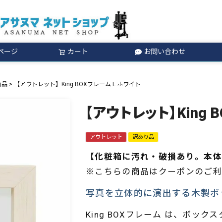
ページ
カート
お問い合わせ
検索
商品
【アウトレット】King BOXフレーム L ホワイト
【アウトレット】King 
アウトレット
訳あり品
【化粧箱に汚れ・破損あり。本体
※こちらの商品はクーポンのご利
写真を立体的に演出する木製ボ
King BOXフレーム は、ボ