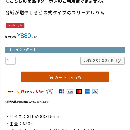
※こちらの商品はクーポンのご利用はできません。
台紙が増やせるビス式タイプのフリーアルバム
アウトレット
¥
880
販売価格
税込
[
8
ポイント進呈 ]
お気に入りに登録する
カートに入れる
※
決済方法
は注文画面で選択いただけます
・サイズ：310×283×15mm
・重量：680g