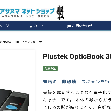
ページ
カート
お問い合わせ
検索
 OpticBook 3800L ブックスキャナー
Plustek OpticBo
延長保証
書籍の「非破壊」スキャンを行
書籍を裁断することなく電子化
キャナーです。 本体の縁からガ
じしろの影が映りにくく、良好な