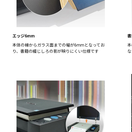
エッジ6mm
書
本体の縁からガラス面までの幅が6mmとなってお
本
り、書籍の綴じしろの影が映りにくい仕様です
な