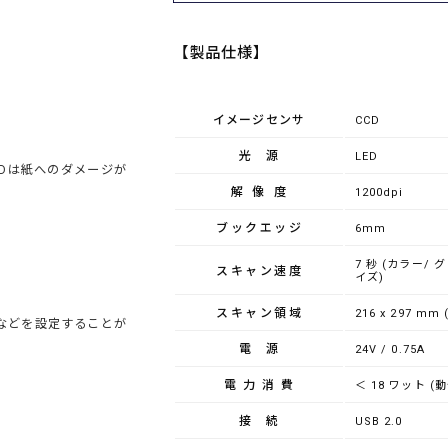
【製品仕様】
イメージセンサ
CCD
光源
LED
Dは紙へのダメージが
解像度
1200dpi
ブックエッジ
6mm
7 秒 (カラー/ グ
スキャン速度
イズ)
スキャン領域
216 x 297 mm
などを設定することが
電源
24V / 0.75A
電力消費
＜ 18 ワット (動
接続
USB 2.0