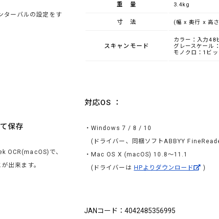
重量
3.4kg
ンターバルの設定をす
寸法
(幅 x 奥行 x 高さ)
カラー：入力48
スキャンモード
グレースケール：
モノクロ：1ビッ
対応OS ：
して保存
・Windows 7 / 8 / 10
(ドライバー、同梱ソフトABBYY FineReade
tek OCR(macOS)で、
・Mac OS X (macOS) 10.8～11.1
とが出来ます。
(ドライバーは
HPよりダウンロード
)
ブランド：Plustek（プラステック）
JANコード：4042485356995