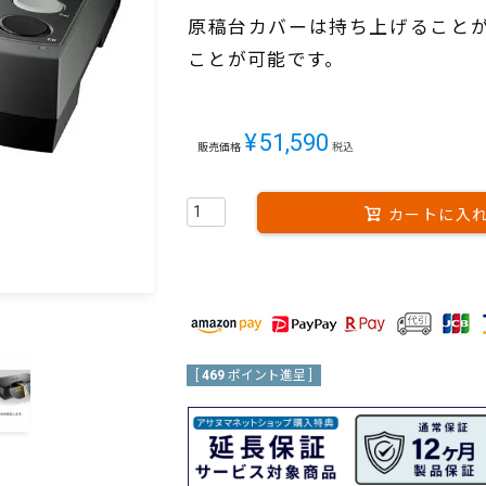
原稿台カバーは持ち上げること
ことが可能です。
¥
51,590
販売価格
税込
カートに入
[
469
ポイント進呈 ]