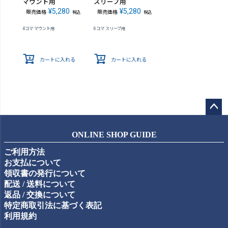
マウント用
スリーブ用
¥
5,280
¥
5,280
販売価格
販売価格
税込
税込
4コマ マウント用
6コマ スリーブ用
カートに入れる
カートに入れる
ペー
ジト
ONLINE SHOP GUIDE
ップ
ご利用方法
へ
お支払について
領収書の発行について
配送 / 送料について
返品 / 交換について
特定商取引法に基づく表記
利用規約