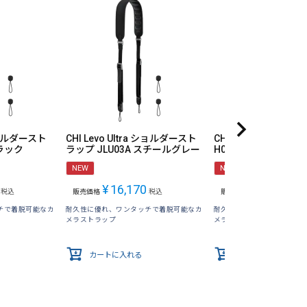
 ショルダースト
CHI Levo Ultra ショルダースト
CHI Levo ハンドスト
ブラック
ラップ JLU03A スチールグレー
H04G オリーブグリ
NEW
NEW
¥
16,170
¥
6,820
税込
販売価格
税込
販売価格
税込
チで着脱可能なカ
耐久性に優れ、ワンタッチで着脱可能なカ
耐久性に優れ、ワンタッチ
メラストラップ
メラストラップ
カートに入れる
カートに入れる