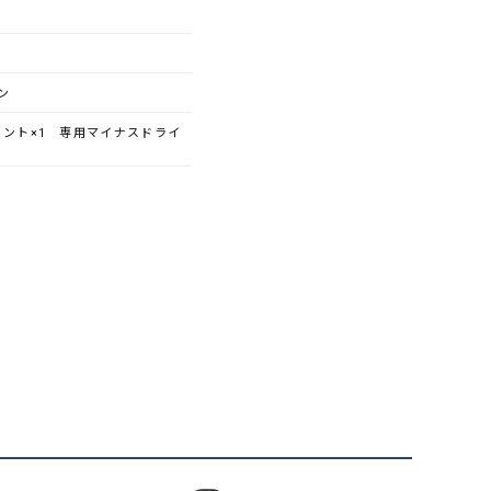
ン
ント×1 専用マイナスドライ