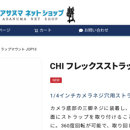
ページ
カート
お問い合わせ
検索
トラップマウント JOP10
CHI フレックスストラ
NEW
1/4インチカメラネジ穴用スト
カメラ底部の三脚ネジに装着し、
面にストラップを取り付けるこ
に。360度回転が可能で、取り