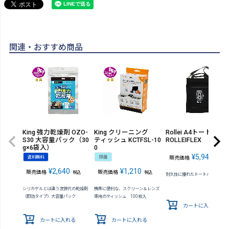
関連・おすすめ商品
King 強力乾燥剤 OZO-
King クリーニング
Rollei A4トートバッ
S30 大容量パック（30
ティッシュ KCTFSL-10
ROLLEIFLEX
g×6袋入）
0
¥
5,940
送料無料
除菌
販売価格
税込
¥
2,640
¥
1,210
販売価格
販売価格
税込
税込
耐久性に優れたトートバッグ
シリカゲルとは違う次世代の乾燥剤
携帯に便利な、スクリーン＆レンズ
（即効タイプ）大容量パック
専用のティッシュ 100枚入
カートに入れる
カートに入れる
カートに入れる