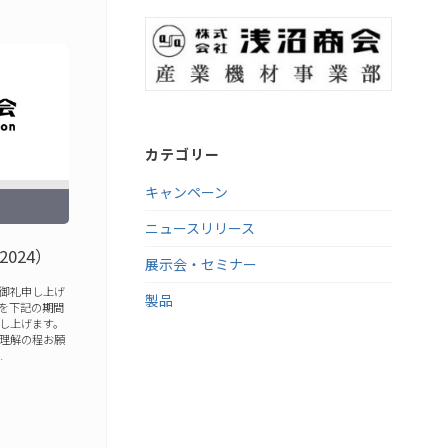
カテゴリー
キャンペーン
ニュースリリース
024）
展示会・セミナー
御礼申し上げ
製品
を下記の期間
し上げます。
理解の程お願
…