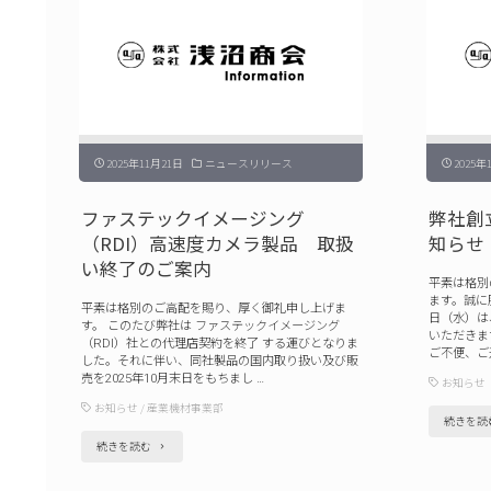
2025年11月21日
ニュースリリース
2025年
ファステックイメージング
弊社創
（RDI）高速度カメラ製品 取扱
知らせ（
い終了のご案内
平素は格別
ます。誠に勝
平素は格別のご高配を賜り、厚く御礼申し上げま
日（水）は
す。 このたび弊社は ファステックイメージング
いただきます
（RDI）社との代理店契約を終了 する運びとなりま
ご不便、ご
した。それに伴い、同社製品の国内取り扱い及び販
売を2025年10月末日をもちまし …
お知らせ
お知らせ
/
産業機材事業部
続きを読
"フ
続きを読む
ァ