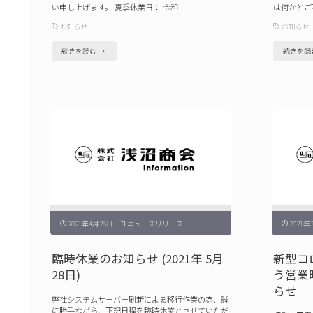
い申し上げます。 夏季休業日： 令和 …
は何かとご
お知らせ
お知らせ
"夏
続きを読む
続きを読
季
休
業
日
の
お
知
ら
2021年4月26日
ニュースリリース
2021年
せ
（2021）"
臨時休業のお知らせ (2021年 5月
新型コ
28日)
う営業
らせ
弊社システムサーバー刷新による移行作業の為、誠
に勝手ながら、下記日程を臨時休業とさせていただ