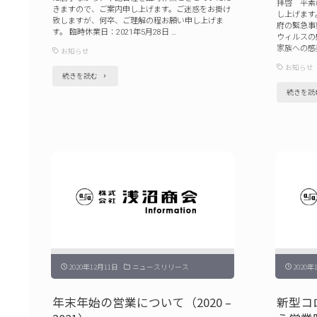
拝啓 平素
きますので、ご案内申し上げます。ご迷惑をお掛け
し上げます
致しますが、何卒、ご理解の程お願い申し上げま
府の緊急事
す。 臨時休業日：2021年5月28日 …
ウィルスの
家族への感
お知らせ
お知らせ
"臨
続きを読む
続きを読
時
休
業
の
お
知
ら
せ
(2021
2020年12月11日
ニュースリリース
2020年
年
年末年始の営業について（2020 –
新型コ
5