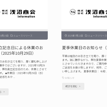
プ
10月15日
ニュースリリース
2025年7月22日
ニュースリリース
立記念日による休業のお
夏季休業日のお知らせ（2
2025年10月29日）
平素は格別のお引き立てを賜り、厚く
ます。誠に勝手ながら、弊社夏季休業
のお引き立てを賜り、厚く御礼申し上げ
とさせていただきますので、ご案内申
手ではございますが、2025年10月29
ご迷惑をお掛け致しますが、何卒、ご
、弊社創立記念日のため、休業とさせて
い申し上げます。 夏季休業日： 令和 
。 ■休業日：2025年10月29日（水）
迷惑をおか …
お知らせ
"夏
続きを読む
"弊
む
季
社
休
創
業