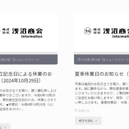
立
日
記
の
念
お
日
知
に
ら
よ
せ
る
（2025）"
10月10日
ニュースリリース
2024年7月24日
ニュースリリース
休
立記念日による休業のお
夏季休業日のお知らせ（2
業
2024年10月29日）
の
平素は格別のお引き立てを賜り、厚く
ます。誠に勝手ながら、弊社夏季休業
お
のお引き立てを賜り、厚く御礼申し上げ
とさせていただきますので、ご案内申
勝手ではございますが、令和6年10月29
ご迷惑をお掛け致しますが、何卒、ご
知
、弊社創立記念日のため、休業とさせて
い申し上げます。 夏季休業日： 令和 
す。 ■休業日：令和6年10月29日（火）
ら
迷惑をおかけい …
お知らせ
せ
"夏
続きを読む
（2025
"弊
む
季