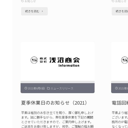
お知らせ
お知らせ
"夏
続きを読む
続きを読
季
休
業
日
の
お
知
ら
せ
2021年8月6日
ニュースリリース
2021年
（2022）"
夏季休業日のお知らせ（2021）
電話回
平素は格別のお引き立てを賜り、厚く御礼申し上げ
平素より格
ます。誠に勝手ながら、弊社夏季休業を下記の期間
ございます。
とさせていただきますので、ご案内申し上げます。
務所のIP
ご迷惑をお掛け致しますが、何卒、ご理解の程お願
なくなって