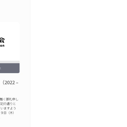
ス
022 –
難く御礼申し
下記の通りと
さいますよう
２９日（木）
…