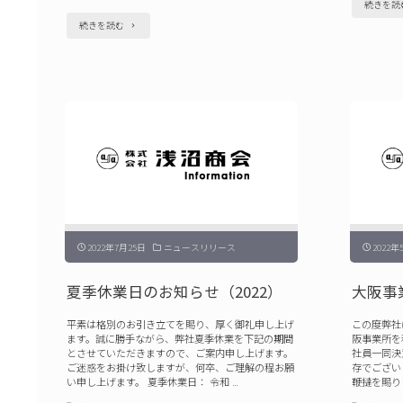
続きを読
"年
続きを読む
末
年
始
の
営
業
に
つ
2022年7月25日
ニュースリリース
2022年
い
て
夏季休業日のお知らせ（2022）
大阪事
（2023
平素は格別のお引き立てを賜り、厚く御礼申し上げ
この度弊社
–
ます。誠に勝手ながら、弊社夏季休業を下記の期間
阪事業所を
とさせていただきますので、ご案内申し上げます。
社員一同決
2024）"
ご迷惑をお掛け致しますが、何卒、ご理解の程お願
存でござい
い申し上げます。 夏季休業日： 令和 …
鞭撻を賜り