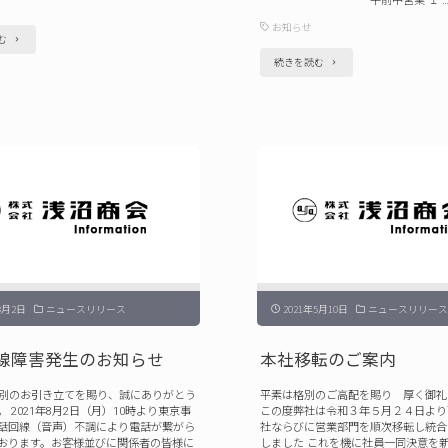
午前中営業 １ 
お知らせ
"大
む
"年
続きを読む
阪
末
事
年
業
始
所
の
移
営
転
業
の
に
ご
つ
案
8月2日
ニュースリリース
2021年5月10日
ニュースリリース
い
内"
て
線障害発生のお知らせ
本社移転のご案内
（2021
別のお引き立てを賜り、誠にありがとう
平素は格別のご高配を賜り 厚く御礼
–
 2021年8月2日（月）10時より東京事
この度弊社は令和３年５月２４日より
電話回線（音声）不調により電話が繋がら
社ならびに営業部門を順次移転し統合
2022）"
おります。お客様並びに関係者の皆様に
しました これを機に社員一同決意を