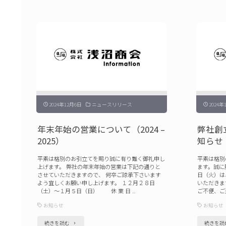
ス
テ
ッ
ク
イ
メ
ー
2024年12月6日
ニュースリリース
2024年
ジ
ン
年末年始の営業について（2024 –
弊社創
2025）
知らせ（
グ
（RDI）
平素は格別のお引立てを賜り誠に有り難く御礼申し
平素は格別
上げます。 弊社の年末年始の営業は下記の通りと
ます。誠に
高
させていただきますので、 何卒ご諒承下さいます
日（火）は
よう宜しくお願い申し上げます。 １２月２８日
いただきま
速
（土）～１月５日（日） 休 業 日 …
ご不便、ご
度
お知らせ
お知らせ
カ
"年
続きを読む
続きを読