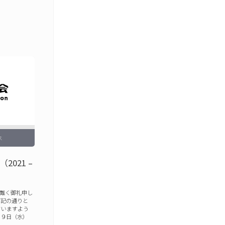
ス
021 –
難く御礼申し
下記の通りと
さいますよう
２９日（水）