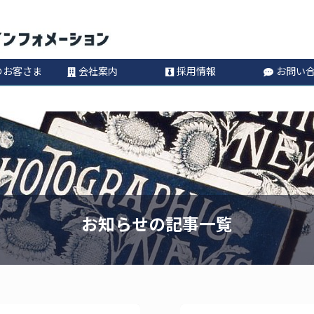
コ
Information
ン
のお客さま
会社案内
採用情報
お問い
テ
ン
ツ
へ
お知らせの記事一覧
ス
キ
ッ