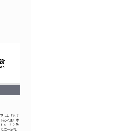
…
申し上げます
下記の通り本
することと致
新たに一層社