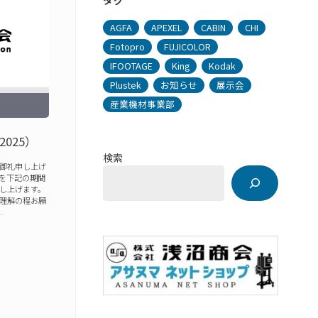
タグ
AGFA
APEXEL
CABIN
CHI
Fotopro
FUJICOLOR
IFOOTAGE
King
Kodak
Plustek
お知らせ
展示会
産業機材事業部
025）
検索
御礼申し上げ
を下記の期間
し上げます。
理解の程お願
…