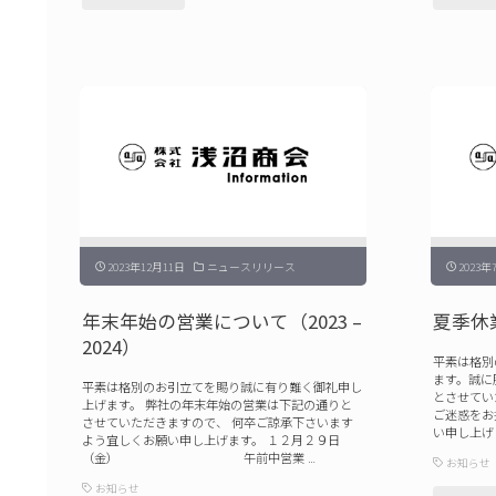
メ
末
ラ
年
製
始
品
の
取
営
扱
業
い
に
終
つ
了
2023年12月11日
ニュースリリース
2023年
い
の
て
年末年始の営業について（2023 –
夏季休
ご
2024）
（2024
案
平素は格別
–
ます。誠に
平素は格別のお引立てを賜り誠に有り難く御礼申し
内"
とさせてい
上げます。 弊社の年末年始の営業は下記の通りと
2025）"
ご迷惑をお
させていただきますので、 何卒ご諒承下さいます
い申し上げ
よう宜しくお願い申し上げます。 １２月２９日
（金） 午前中営業 …
お知らせ
お知らせ