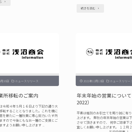
"夏
む
せ
"年
続きを読む
季
（2024
末
休
年
年
業
10
始
日
月
の
の
29
営
お
日）"
業
知
に
ら
つ
せ
5月16日
ニュースリリース
2021年12月13日
ニュースリリー
い
（2023）"
て
業所移転のご案内
年末年始の営業について（2
2022）
（2022
は令和４年５月１６日より下記の通り大
–
移転することとなりました。これを機に
平素は格別のお引立てを賜り誠に有り
意を新たに一層社業に専心努力いたす所
上げます。 弊社の年末年始の営業は
2023）"
ますので今後ともなお一層のご支援とご
させて頂きますので、 何卒ご諒承下
ますようお願い申し上げます …
宜しくお願い申し上げます。 １２月