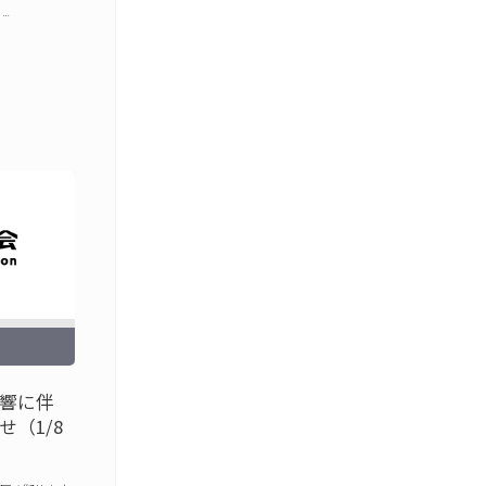
…
響に伴
（1/8