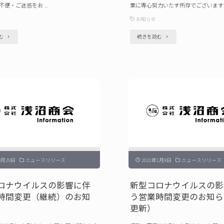
不便・ご迷惑をお …
業に専心努力いたす所存でございます 
お知らせ
"電
"本
む
続きを読む
話
社
回
移
線
転
障
の
害
ご
発
案
生
内"
の
3月29日
ニュースリリース
2021年1月8日
ニュースリリース
お
知
ロナウイルスの影響に伴
新型コロナウイルスの影
時間変更（継続）のお知
う営業時間変更のお知らせ
ら
更新）
せ"