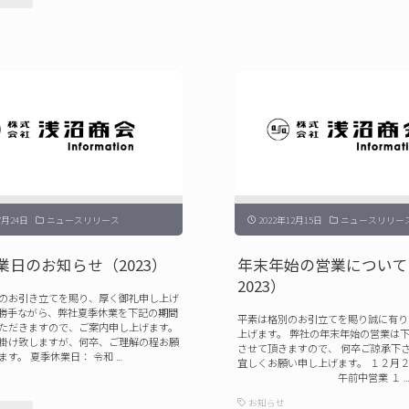
年
社
休
10
創
業
月
立
日
29
記
の
日）"
念
お
日
知
に
ら
よ
せ
7月24日
ニュースリリース
2022年12月15日
ニュースリリー
る
（2024）"
休
業日のお知らせ（2023）
年末年始の営業について（2
2023）
業
のお引き立てを賜り、厚く御礼申し上げ
の
勝手ながら、弊社夏季休業を下記の期間
平素は格別のお引立てを賜り誠に有り
ただきますので、ご案内申し上げます。
上げます。 弊社の年末年始の営業は
お
掛け致しますが、何卒、ご理解の程お願
させて頂きますので、 何卒ご諒承下
ます。 夏季休業日： 令和 …
宜しくお願い申し上げます。 １２月
知
午前中営業 １ 
ら
お知らせ