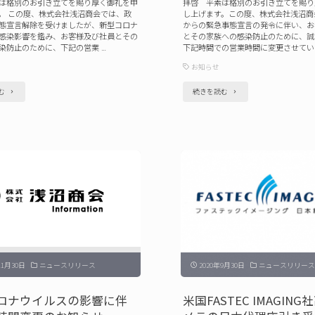
は格別のお引き立てを賜り厚く御礼を申
拝啓 平素は格別のお引き立てを賜り
。 この度、株式会社浅沼商会では、政
し上げます。この度、株式会社浅沼商
態宣言解除を受けましたが、新型コロナ
からの緊急事態宣言の発令に伴い、お
感染影響を鑑み、お客様及び社員とその
とその家族への感染防止のために、誠
染防止のために、下記の営業 …
下記時間での営業時間に変更させていた
お知らせ
"新
"新
む
続きを読む
型
型
コ
コ
ロ
ロ
ナ
ナ
ウ
ウ
イ
イ
ル
ル
ス
ス
11月30日
ニュースリリース
2020年9月30日
ニュースリリース
の
の
影
影
ロナウイルスの影響に伴
米国FASTEC IMAGIN