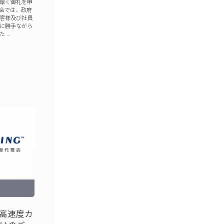
厚く御礼を申
会では、政府
客様及び社員
に勝手ながら
 …
G社高速度カ