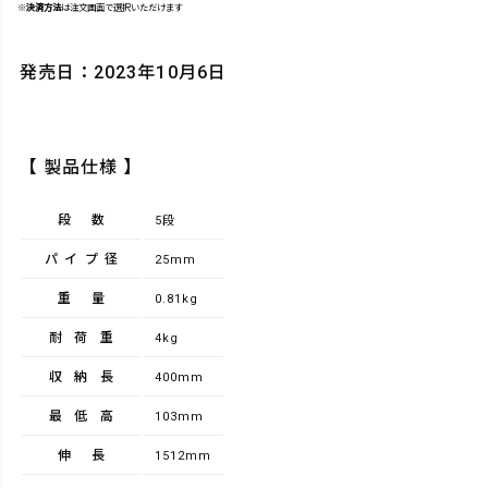
※
決済方法
は注文画面で選択いただけます
発売日：2023年10月6日
【 製品仕様 】
段数
5段
パイプ径
25mm
重量
0.81kg
耐荷重
4kg
収納長
400mm
最低高
103mm
伸長
1512mm