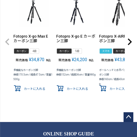
Fotopro X-go Max E
Fotopro X-go E カーボ
Fotopro X-AIRFLY カ
カーボン三脚
ン三脚
ボン三脚
カーボン
4段
カーボン
5段
スマホ
カーボン
5段
¥
34,870
¥
24,200
¥
43,890
販売価格
販売価格
販売価格
税込
税込
税込
多機能なカーボン三脚
多機能なカーボン三脚
ボールヘッドと水平パン搭載のカ
伸長170.5cm / 縮長47.5cm / 質量1
伸長152cm / 縮長36cm / 質量980g
ボン三脚
500g
伸長160cm / 縮長43cm / 質量114
g
カートに入れる
カートに入れる
カートに入れる
ペー
ジト
ONLINE SHOP GUIDE