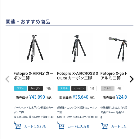
関連・おすすめ商品
Fotopro X-AIRFLY カー
Fotopro X-AIRCROSS 3
Fotopro X-go HR PRO
ボン三脚
C Lite カーボン三脚
アルミ三脚
スマホ
カーボン
5段
スマホ
カーボン
5段
アルミ
4段
¥
43,890
¥
35,640
¥
24,860
販売価格
販売価格
販売価格
税込
税込
税込
ボールヘッドと水平パン搭載のカー
超軽量・コンパクト設計のカーボン
俯瞰撮影に対応した4段アルミ三
ボン三脚
三脚
伸長159cm / 縮長44cm / 質量166
伸長160cm / 縮長43cm / 質量1140
伸長151.2cm / 縮長40cm / 質量810
g
g
g
カートに入れる
カートに入れる
カートに入れる