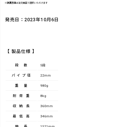
※
決済方法
は注文画面で選択いただけます
発売日：2023年10月6日
【 製品仕様 】
段数
5段
パイプ径
22mm
重量
980g
耐荷重
8kg
収納長
360mm
最低高
346mm
伸長
1521mm