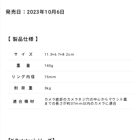
発売日：2023年10月6日
【 製品仕様 】
サイズ
11.3×6.7×8.2cm
重量
140g
リング内径
75ｍｍ
耐荷重
3kg
カメラ底部のカメラネジ穴の中心からマウント面
適合機材
までの長さが約37mm以内のカメラに適合