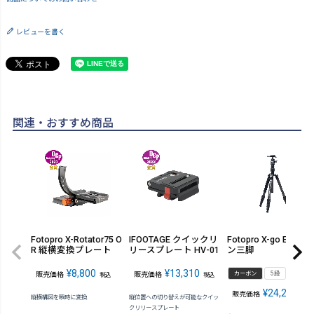
レビューを書く
関連・おすすめ商品
Fotopro X-Rotator75 O
IFOOTAGE クイックリ
Fotopro X-go E カー
R 縦横変換プレート
リースプレート HV-01
ン三脚
¥
8,800
¥
13,310
カーボン
5段
販売価格
販売価格
税込
税込
¥
24,200
販売価格
税込
縦横構図を瞬時に変換
縦位置への切り替えが可能なクイッ
クリリースプレート