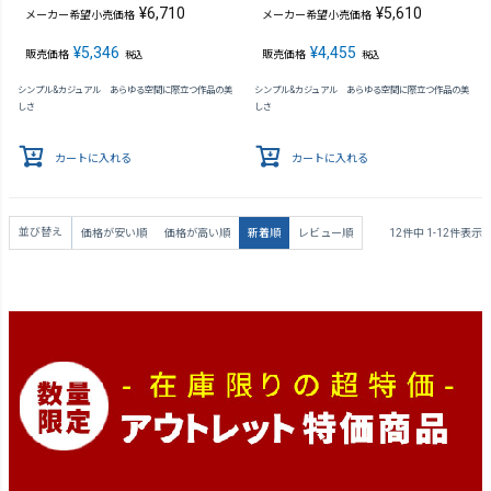
¥
6,710
¥
5,610
メーカー希望小売価格
メーカー希望小売価格
¥
5,346
¥
4,455
販売価格
販売価格
税込
税込
シンプル&カジュアル あらゆる空間に際立つ作品の美
シンプル&カジュアル あらゆる空間に際立つ作品の美
しさ
しさ
カートに入れる
カートに入れる
並び替え
価格が安い順
価格が高い順
新着順
レビュー順
12
件中
1
-
12
件表示