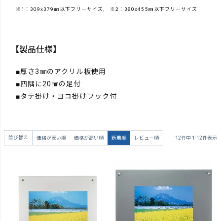
※1：309x379㎜以下フリーサイズ, ※2：380x455㎜以下フリーサイズ
【製品仕様】
■厚さ3㎜のアクリル板使用
■四隅に20㎜の足付
■タテ掛け・ヨコ掛けフック付
並び替え
価格が安い順
価格が高い順
新着順
レビュー順
12
件中
1
-
12
件表示