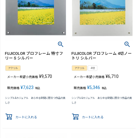
FUJICOLOR プロフレーム 特寸フ
FUJICOLOR プロフレーム 4切ノー
リー S シルバー
トリ シルバー
アクリル
アクリル
4切
¥
9,570
¥
6,710
メーカー希望小売価格
メーカー希望小売価格
¥
7,623
¥
5,346
販売価格
販売価格
税込
税込
シンプル&カジュアル あらゆる空間に際立つ作品の美
シンプル&カジュアル あらゆる空間に際立つ作品の美
しさ
しさ
カートに入れる
カートに入れる