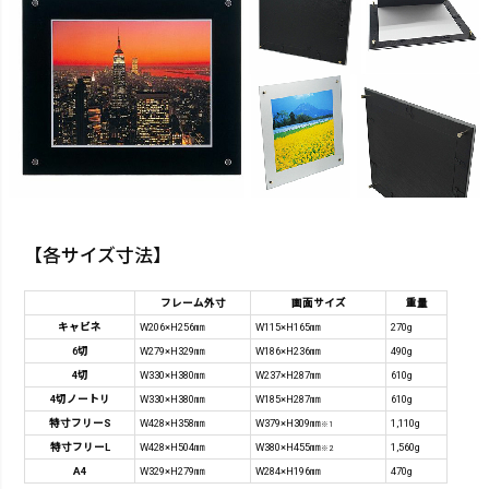
【各サイズ寸法】
フレーム外寸
画面サイズ
重量
キャビネ
W206×H256㎜
W115×H165㎜
270g
6切
W279×H329㎜
W186×H236㎜
490g
4切
W330×H380㎜
W237×H287㎜
610g
4切ノートリ
W330×H380㎜
W185×H287㎜
610g
特寸フリーS
W428×H358㎜
W379×H309㎜
1,110g
※1
特寸フリーL
W428×H504㎜
W380×H455㎜
1,560g
※2
A4
W329×H279㎜
W284×H196㎜
470g