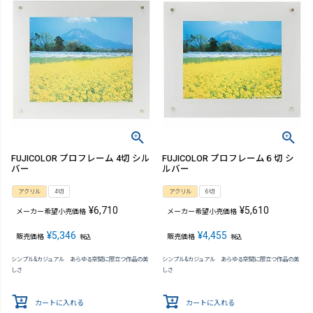
FUJICOLOR プロフレーム 4切 シル
FUJICOLOR プロフレーム６切 シ
バー
ルバー
アクリル
4切
アクリル
6切
¥
6,710
¥
5,610
メーカー希望小売価格
メーカー希望小売価格
¥
5,346
¥
4,455
販売価格
販売価格
税込
税込
シンプル&カジュアル あらゆる空間に際立つ作品の美
シンプル&カジュアル あらゆる空間に際立つ作品の美
しさ
しさ
カートに入れる
カートに入れる