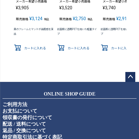
メーカー希望小売価格
メーカー希望小売価格
メーカー希望小売価格
¥
3,905
¥
3,520
¥
3,740
¥
3,124
¥
2,750
¥
2,915
販売価格
販売価格
販売価格
税込
税込
税込
黒のフレームとマットが高級感を演
前面板に透明PETを用いた軽量タイ
前面板に透明PETを用いた軽量タ
出
プ
プ
カートに入れる
カートに入れる
カートに入れる
ペー
ジト
ONLINE SHOP GUIDE
ップ
ご利用方法
へ
お支払について
領収書の発行について
配送 / 送料について
返品 / 交換について
特定商取引法に基づく表記