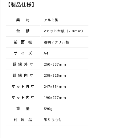
【製品仕様】
素材
アルミ製
台紙
Vカット台紙（2.0mm）
前面板
透明アクリル板
サイズ
A4
額縁外寸
250×337mm
額縁内寸
238×325mm
マット外寸
247×334mm
マット内寸
190×277mm
重量
590g
付属品
吊りひも付