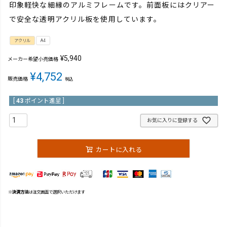
印象軽快な細縁のアルミフレームです。前面板にはクリアー
で安全な透明アクリル板を使用しています。
アクリル
A4
¥
5,940
メーカー希望小売価格
¥
4,752
販売価格
税込
[
43
ポイント進呈 ]
お気に入りに登録する
カートに入れる
※
決済方法
は注文画面で選択いただけます