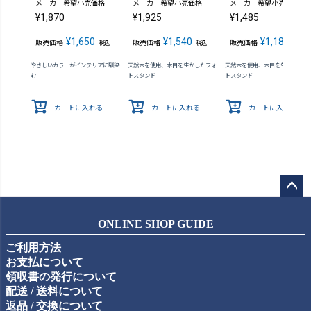
メーカー希望小売価格
メーカー希望小売価格
メーカー希望小売価格
¥
1,870
¥
1,925
¥
1,485
¥
1,650
¥
1,540
¥
1,188
販売価格
販売価格
販売価格
税込
税込
税込
やさしいカラーがインテリアに馴染
天然木を使用、木目を生かしたフォ
天然木を使用、木目を生かしたフ
む
トスタンド
トスタンド
カートに入れる
カートに入れる
カートに入れる
ペー
ジト
ONLINE SHOP GUIDE
ップ
ご利用方法
へ
お支払について
領収書の発行について
配送 / 送料について
返品 / 交換について