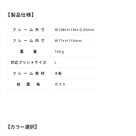
【製品仕様】
フレーム外寸
Ｗ108×Ｈ146×Ｄ25ｍｍ
フレーム内寸
Ｗ77×Ｈ115ｍｍ
重量
160ｇ
対応プリントサイズ
L
フレーム素材
木製
前面板
ガラス
【カラー選択】