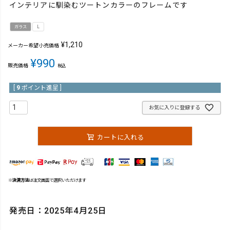
インテリアに馴染むツートンカラーのフレームです
ガラス
L
¥
1,210
メーカー希望小売価格
¥
990
販売価格
税込
[
9
ポイント進呈 ]
お気に入りに登録する
カートに入れる
※
決済方法
は注文画面で選択いただけます
発売日：2025年4月25日