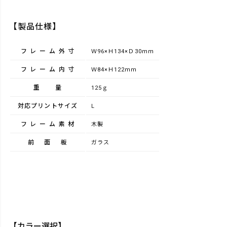
【製品仕様】
フレーム外寸
Ｗ96×Ｈ134×Ｄ30ｍｍ
フレーム内寸
Ｗ84×Ｈ122ｍｍ
重量
125ｇ
対応プリントサイズ
L
フレーム素材
木製
前面板
ガラス
【カラー選択】