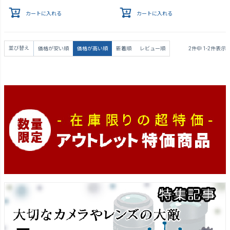
カートに入れる
カートに入れる
並び替え
価格が安い順
価格が高い順
新着順
レビュー順
2
件中
1
-
2
件表示