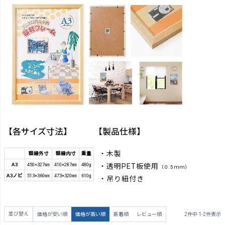
【各サイズ寸法】
【製品仕様】
・木製
額縁外寸
額縁内寸
重量
A3
450×327㎜
410×287㎜
480g
・透明PET板使用
（0.5ｍｍ）
A3ノビ
513×360㎜
473×320㎜
610g
・吊り紐付き
並び替え
価格が安い順
価格が高い順
新着順
レビュー順
2
件中
1
-
2
件表示