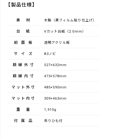
【製品仕様】
素材
木製（黒フィルム貼り仕上げ）
台紙
Vカット台紙（2.0mm）
前面板
透明アクリル板
サイズ
A3ノビ
額縁外寸
527×632mm
額縁内寸
473×578mm
マット外寸
485×590mm
マット内寸
309×463mm
重量
1,910g
付属品
吊りひも付