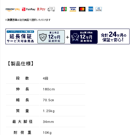
※
決済方法
は注文画面で選択いただけます
【製品仕様】
段数
4段
伸長
180cm
縮長
70.5㎝
質量
1.25kg
最大脚径
34mm
耐荷重
10Kg