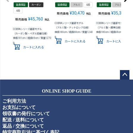
延長保証
カーボン
延長保証
アルミ
4段
延長保証
アルミ
4段
4段
¥
30,470
¥
35,310
販売価格
販売価格
税込
税込
¥
45,760
販売価格
税込
COBRAシリーズ最新モデル
COBRAシリーズ最新モデル
（アルミ製・ナットロック仕様）
（アルミ製・標準仕様）
COBRAシリーズ最新モデル
伸長180cm / 縮長68cm / 質量1240
伸長180cm / 縮長68cm / 質量127
（カーボン製・ペダル搭載仕様）
g
g
伸長181cm / 縮長69cm / 質量1270
カートに入れる
カートに入れる
g
カートに入れる
ペー
ジト
ONLINE SHOP GUIDE
ップ
ご利用方法
へ
お支払について
領収書の発行について
配送 / 送料について
返品 / 交換について
特定商取引法に基づく表記