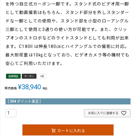
を持つ自立式カーボン一脚です。スタンド式のビデオ用一脚
として動画撮影はもちろん、スタンド部分を外しスタンダー
ドな一脚としての使用や、スタンド部を小型のローアングル
三脚として使用と3通りの使い方が可能です。また、クリッ
プオンのストロボなどのライトスタンドとしても利用が出来
ます。C180II は伸長180㎝とハイアングルでの撮影に対応。
最大耐荷重は10㎏となっており、ビデオカメラ等の機材でも
安心てご利用いただけます。
延長保証
カーボン
4段
¥
38,940
販売価格
税込
[
354
ポイント進呈 ]
お気に入りに登録する
カートに入れる