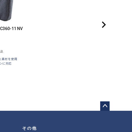
C360-11 NV
税込
た素材を使用
ンに対応
ペー
ジト
ップ
その他