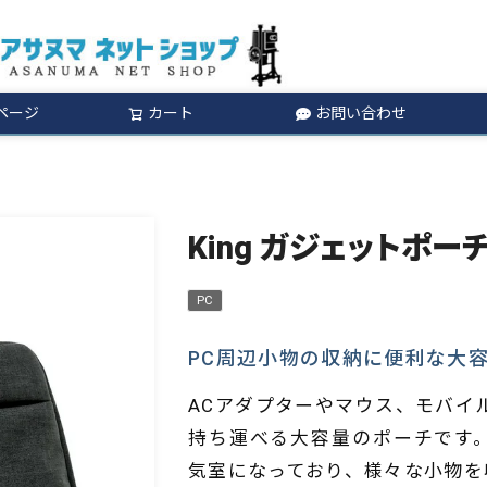
ページ
カート
お問い合わせ
検索
King ガジェットポーチ 
PC
PC周辺小物の収納に便利な大
ACアダプターやマウス、モバイ
持ち運べる大容量のポーチです
気室になっており、様々な小物を