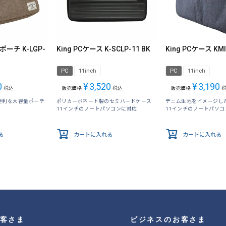
ポーチ K-LGP-
King PCケース K-SCLP-11 BK
King PCケース KMI
PC
11inch
PC
11inch
0
¥
3,520
¥
3,190
税込
販売価格
税込
販売価格
便利な大容量ポーチ
ポリカーボネート製のセミハードケース
デニム生地をイメージし
11インチのノートパソコンに対応
11インチのノートパソコ
る
カートに入れる
カートに入れる
客さま
ビジネスのお客さま