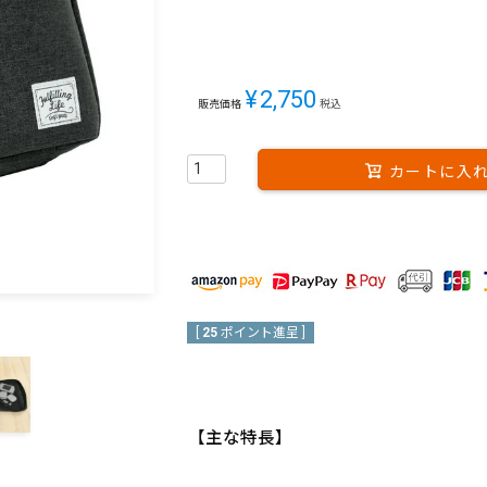
¥
2,750
販売価格
税込
カートに入
[
25
ポイント進呈 ]
【主な特長】